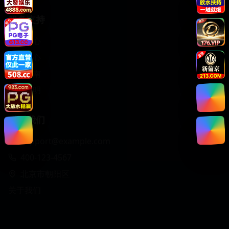
服务支持
客服中心
帮助中心
使用指南
版权声明
联系我们
support@example.com
400-123-4567
北京市朝阳区
关于我们