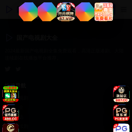
国产电视剧大全
登录/注册
国产电视剧大全
2024最新国产电视剧全集免费观看，高清正版港剧、大陆
连续剧在线播放平台推荐。
快速导航
国产电视剧
港剧大全
台剧精选
大陆连续剧