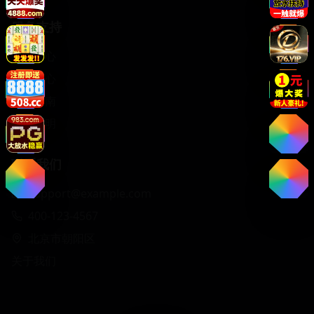
服务支持
客服中心
帮助中心
使用指南
版权声明
联系我们
support@example.com
400-123-4567
北京市朝阳区
关于我们