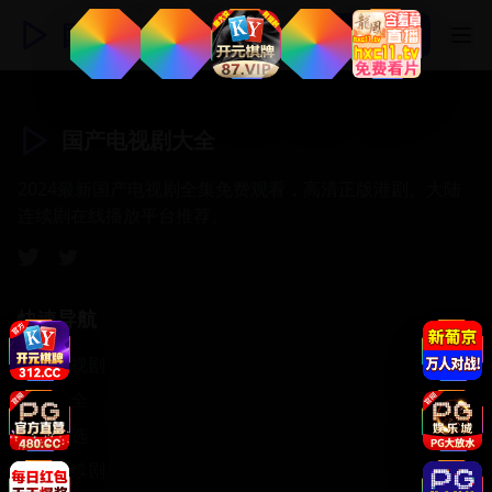
国产电视剧大全
登录/注册
国产电视剧大全
2024最新国产电视剧全集免费观看，高清正版港剧、大陆
连续剧在线播放平台推荐。
快速导航
国产电视剧
港剧大全
台剧精选
大陆连续剧